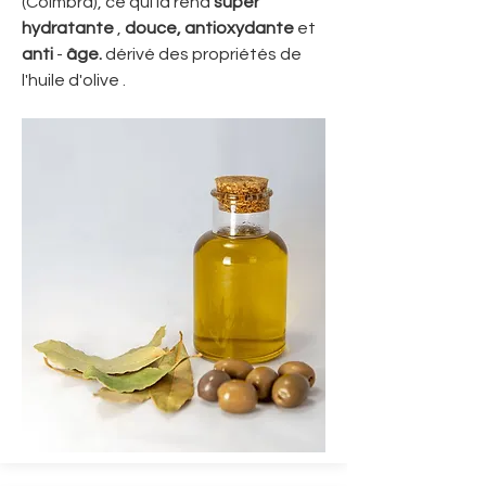
(Coimbra), ce qui la rend
super
hydratante
,
douce, antioxydante
et
anti
-
âge.
dérivé des propriétés de
l'huile d'olive
.